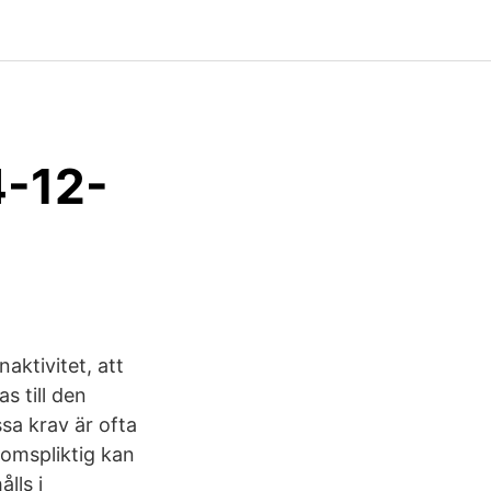
-12-
aktivitet, att
s till den
sa krav är ofta
momspliktig kan
lls i