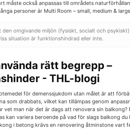
t måste också anpassas till områdets naturförhålland
ånga personer är Multi Room – small, medium & larg
t den omgivande miljön (fysiskt, socialt och psykiskt
viss situation är funktionshindrad eller inte.
använda rätt begrepp –
nshinder - THL-blogi
botemedel för demenssjukdom utan målet är att förbä
derna som drabbats, vilket kan tillämpas genom anpass
Hur vet man när det är dags att renovera sin balkong
s kan variera beroende på vad för slags balkong du h
ong i betong krävs en renovering åtminstone vart f