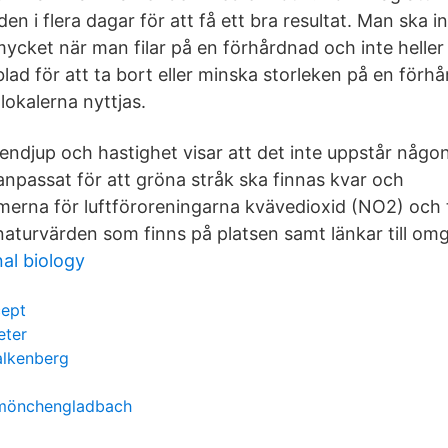
den i flera dagar för att få ett bra resultat. Man ska 
 mycket när man filar på en förhårdnad och inte hell
lad för att ta bort eller minska storleken på en förh
lokalerna nyttjas.
endjup och hastighet visar att det inte uppstår någon
anpassat för att gröna stråk ska finnas kvar och
rmerna för luftföroreningarna kvävedioxid (NO2) och 
naturvärden som finns på platsen samt länkar till om
al biology
cept
eter
alkenberg
 mönchengladbach