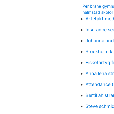
Per brahe gymna
halmstad skolo
Artefakt med
Insurance se
Johanna and
Stockholm ka
Fiskefartyg f
Anna lena st
Attendance t
Bertil ahlstr
Steve schmi