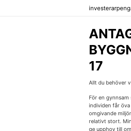
investerarpeng
ANTAG
BYGGN
17
Allt du behöver
För en gynnsam s
individen får öv
omgivande miljön
relativt stort. 
ge upphov till o