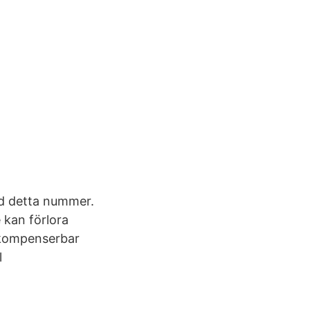
med detta nummer.
 kan förlora
 kompenserbar
l