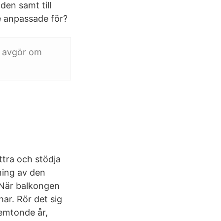
en samt till
e anpassade för?
) avgör om
ttra och stödja
ning av den
? När balkongen
ar. Rör det sig
emtonde år,