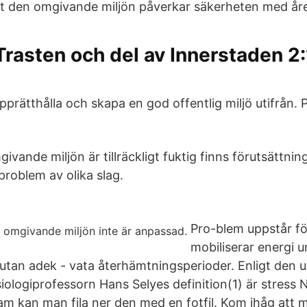
att den omgivande miljön påverkar säkerheten med år
Trasten och del av Innerstaden 2:
upprätthålla och skapa en god offentlig miljö utifrån
vande miljön är tillräckligt fuktig finns förutsättninga
 problem av olika slag.
Pro-blem uppstår f
mobiliserar energi u
utan adek - vata återhämtningsperioder. Enligt den 
iologiprofessorn Hans Selyes definition(1) är stress
sam kan man fila ner den med en fotfil. Kom ihåg att