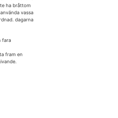
inte ha bråttom
er använda vassa
årdnad. dagarna
 fara
ta fram en
givande.