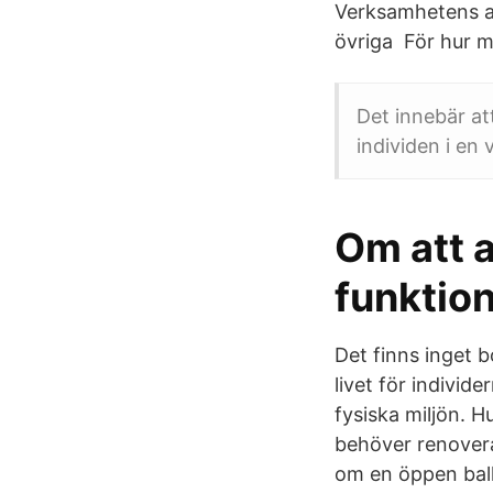
Verksamhetens ar
övriga För hur m
Det innebär at
individen i en 
Om att 
funktio
Det finns inget 
livet för indivi
fysiska miljön. 
behöver renovera
om en öppen balk