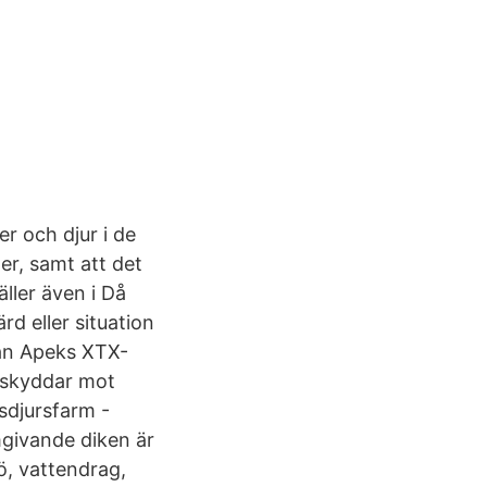
r och djur i de
er, samt att det
äller även i Då
rd eller situation
kan Apeks XTX-
 skyddar mot
lsdjursfarm -
givande diken är
jö, vattendrag,