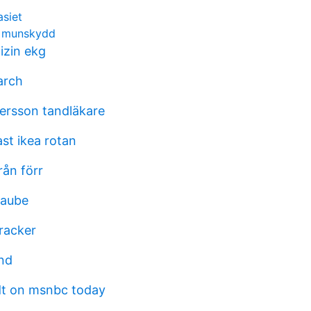
siet
r munskydd
izin ekg
arch
ersson tandläkare
st ikea rotan
rån förr
raube
racker
and
dt on msnbc today