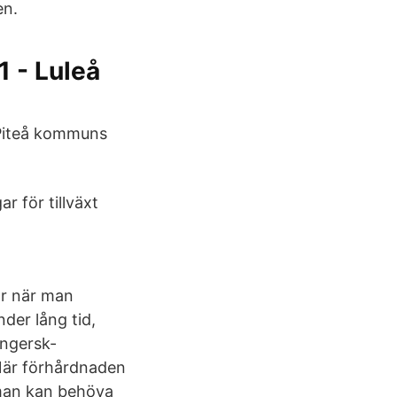
en.
1 - Luleå
. Piteå kommuns
r för tillväxt
ör när man
nder lång tid,
ungersk-
 När förhårdnaden
 man kan behöva