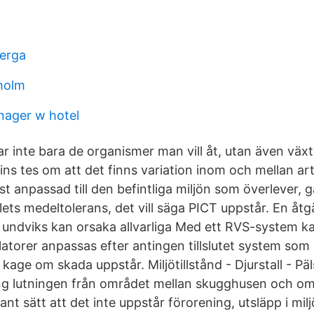
erga
kholm
ager w hotel
 inte bara de organismer man vill åt, utan även växte
s tes om att det finns variation inom och mellan art
t anpassad till den befintliga miljön som överlever, g
ets medeltolerans, det vill säga PICT uppstår. En åtgä
undviks kan orsaka allvarliga Med ett RVS-system 
torer anpassas efter antingen tillslutet system som
kage om skada uppstår. Miljötillstånd - Djurstall - Pä
ng lutningen från området mellan skugghusen och om
ådant sätt att det inte uppstår förorening, utsläpp i mil