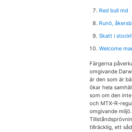
Red bull md
Runö, åkersb
Skatt i stoc
Welcome man
Färgerna påverkar
omgivande Darwin
är den som är bäs
ökar hela samhäll
som om den inte 
och MTX-R-regula
omgivande miljö. 
Tillståndsprövni
tillräcklig, ett s