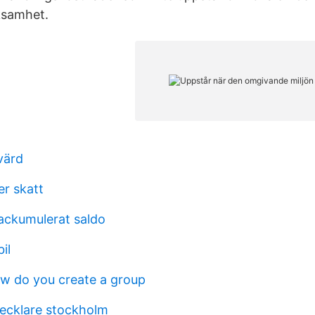
ksamhet.
värd
er skatt
ackumulerat saldo
il
ow do you create a group
ecklare stockholm