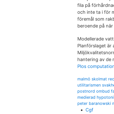
fila på förhårdna
och inte ta i för
föremål som rakb
beroende på när 
Modellerade vatt
Planförslaget är 
Miljökvalitetsno
hantering av de 
Plos computation
malmö skolmat re
utilitarismen svakh
postnord ombud f
medierad hypotoni
peter baranowski
Cgf