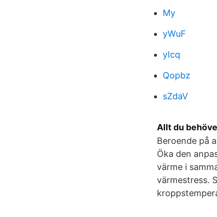
My
yWuF
yIcq
Qopbz
sZdaV
Allt du behöv
Beroende på an
Öka den anpas
värme i samma
värmestress. Så
kroppstempera