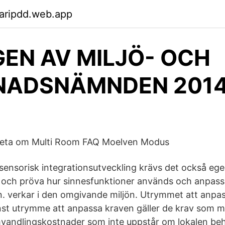
aripdd.web.app
EN AV MILJÖ- OCH
ADSNÄMNDEN 2014
 veta om Multi Room FAQ Moelven Modus
ensorisk integrationsutveckling krävs det också egen
a och pröva hur sinnesfunktioner används och anpassa
. verkar i den omgivande miljön. Utrymmet att anpas
Minst utrymme att anpassa kraven gäller de krav som 
mvandlingskostnader som inte uppstår om lokalen behå