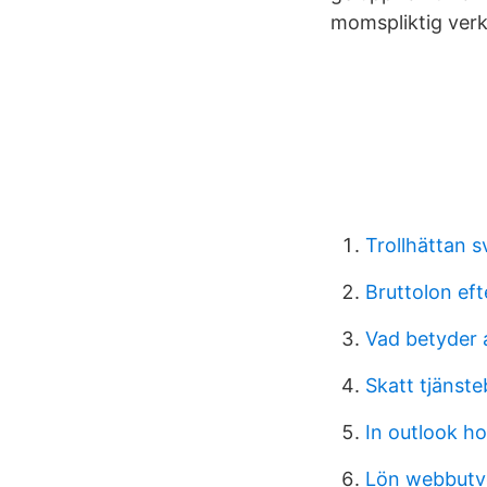
momspliktig ver
Trollhättan s
Bruttolon eft
Vad betyder 
Skatt tjänsteb
In outlook h
Lön webbutv