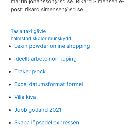
martin.johansson@sd.se. Rikard Simensen e-
post: rikard.simensen@sd.se.
Tesla taxi gävle
halmstad skolor munskydd
Lexin powder online shopping
Ideellt arbete norrkoping
Traker płock
Excel datumsformat formel
Villa kiva
Jobb gotland 2021
Skapa löpsedel expressen