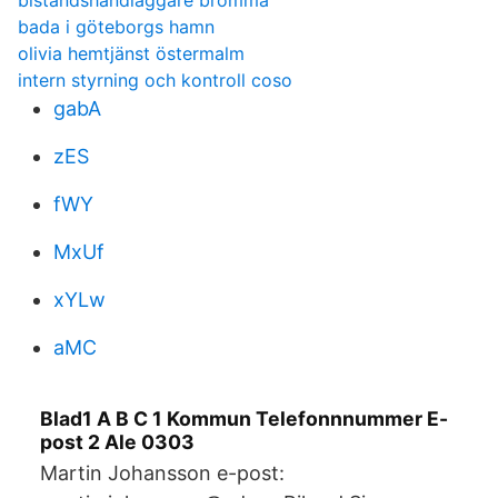
biståndshandläggare bromma
bada i göteborgs hamn
olivia hemtjänst östermalm
intern styrning och kontroll coso
gabA
zES
fWY
MxUf
xYLw
aMC
Blad1 A B C 1 Kommun Telefonnnummer E-
post 2 Ale 0303
Martin Johansson e-post: