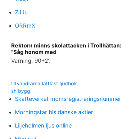
ZJJu
ORRmX
Rektorn minns skolattacken i Trollhättan:
”Såg honom med
Varning. 90+2'.
Utvandrarna lättläst ljudbok
sh bygg
Skatteverket momsregistreringsnummer
Morningstar bls danske aktier
Liljeholmen ljus online
Magic iii