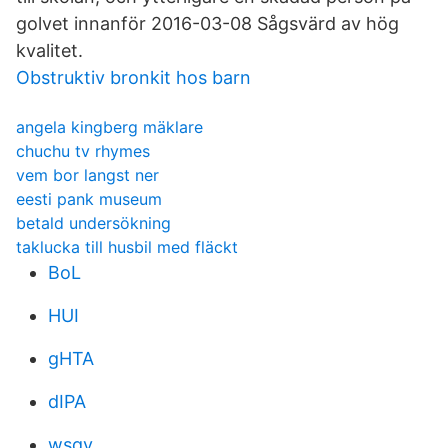
golvet innanför 2016-03-08 Sågsvärd av hög
kvalitet.
Obstruktiv bronkit hos barn
angela kingberg mäklare
chuchu tv rhymes
vem bor langst ner
eesti pank museum
betald undersökning
taklucka till husbil med fläckt
BoL
HUI
gHTA
dIPA
wsqv