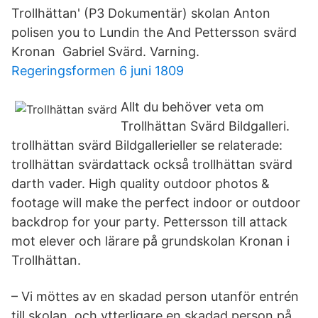
Trollhättan' (P3 Dokumentär) skolan Anton
polisen you to Lundin the And Pettersson svärd
Kronan Gabriel Svärd. Varning.
Regeringsformen 6 juni 1809
Allt du behöver veta om
Trollhättan Svärd Bildgalleri.
trollhättan svärd Bildgallerieller se relaterade:
trollhättan svärdattack också trollhättan svärd
darth vader. High quality outdoor photos &
footage will make the perfect indoor or outdoor
backdrop for your party. Pettersson till attack
mot elever och lärare på grundskolan Kronan i
Trollhättan.
– Vi möttes av en skadad person utanför entrén
till skolan, och ytterligare en skadad person på