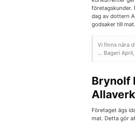
företagskunder. 
dag av dottern An
godsaker till mat
Vi finns nära d
… Bageri April,
Brynolf 
Allaver
Företaget ägs ida
mat. Detta gör a