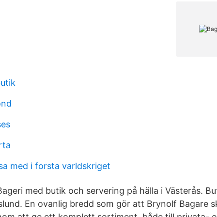
utik
ond
ses
rta
sa med i forsta varldskriget
ageri med butik och servering på hälla i Västerås. Bu
kslund. En ovanlig bredd som gör att Brynolf Bagare ski
om att ge ett komplett sortiment, både till privata- 