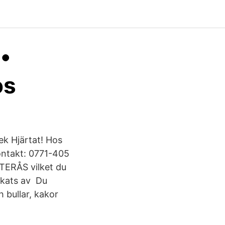
•
os
ek Hjärtat! Hos
ontakt: 0771-405
STERÅS vilket du
akats av Du
 bullar, kakor