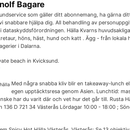
ynolf Bagare
 Kundservice som gäller ditt abonnemang, ha gärna d
 vi snabbare hjälpa dig. All behandling av personuppgif
 dataskyddsförordningen. Hälla Kvarns huvudsakliga
 kretaur, höns, häst, hund och katt . Ägg - från lokala
gerier i Dalarna.
vate beach in Kvicksund.
r
Med några snabba kliv blir en takeaway-lunch el
egen upptäcktsresa genom Asien. Lunchtid: masso
ske har du varit där och vet hur det går till. Rusta Hä
136 D 721 34 Västerås Lördagar 10:00 - 18:00 ; Sön
em Spicy Hot Hälla Västerås, Västerås: Se 13 objek