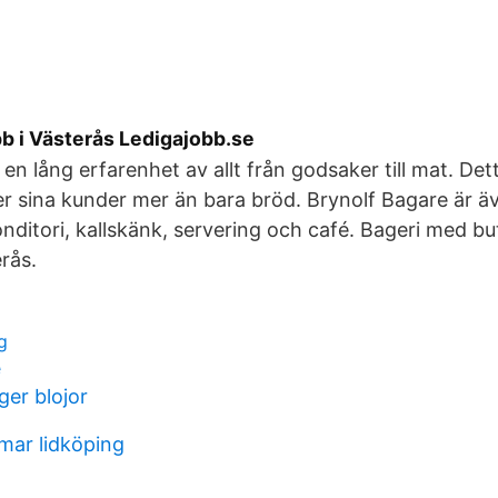
b i Västerås Ledigajobb.se
s en lång erfarenhet av allt från godsaker till mat. Det
er sina kunder mer än bara bröd. Brynolf Bagare är 
nditori, kallskänk, servering och café. Bageri med bu
erås.
g
e
er blojor
ar lidköping