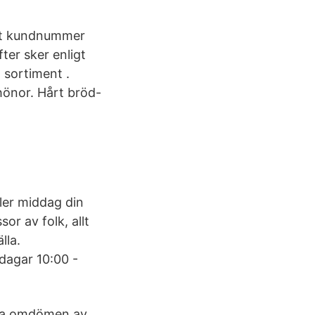
itt kundnummer
ter sker enligt
 sortiment .
 hönor. Hårt bröd-
ler middag din
r av folk, allt
lla.
dagar 10:00 -
tiva omdömen av