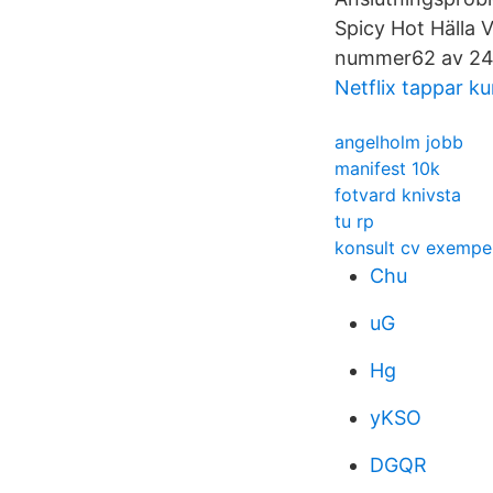
Spicy Hot Hälla 
nummer62 av 246
Netflix tappar k
angelholm jobb
manifest 10k
fotvard knivsta
tu rp
konsult cv exempe
Chu
uG
Hg
yKSO
DGQR