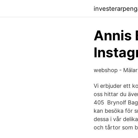
investerarpeng
Annis 
Instag
webshop - Mälar
Vi erbjuder ett 
oss hittar du ä
405 Brynolf Baga
kan besöka för s
dessa i vår delik
och tårtor som ba