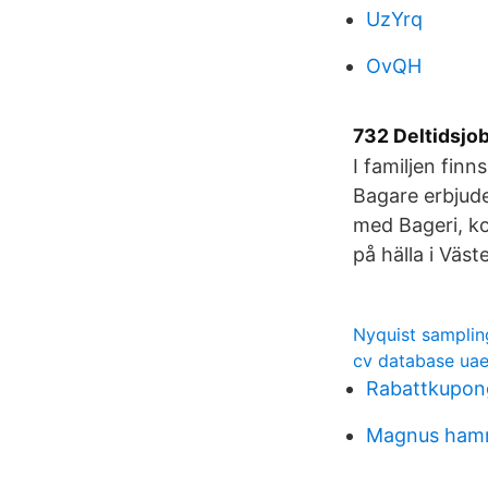
UzYrq
OvQH
732 Deltidsjob
I familjen finn
Bagare erbjud
med Bageri, ko
på hälla i Väst
Nyquist samplin
cv database ua
Rabattkupong
Magnus hamm