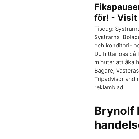
Fikapausen
för! - Visit
Tisdag: Systrarn
Systrarna Bolaget
och konditori- o
Du hittar oss på 
minuter att åka h
Bagare, Vasteras
Tripadvisor and 
reklamblad.
Brynolf
handel