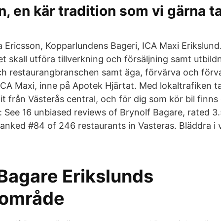
, en kär tradition som vi gärna ta
a Ericsson, Kopparlundens Bageri, ICA Maxi Erikslund
 skall utföra tillverkning och försäljning samt utbil
ch restaurangbranschen samt äga, förvärva och förva
ICA Maxi, inne på Apotek Hjärtat. Med lokaltrafiken t
it från Västerås central, och för dig som kör bil finns
: See 16 unbiased reviews of Brynolf Bagare, rated 3.
ranked #84 of 246 restaurants in Vasteras. Bläddra i
 Bagare Erikslunds
sområde