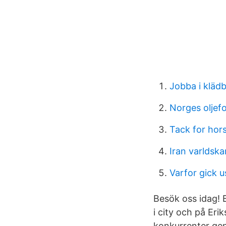
Jobba i klädb
Norges oljef
Tack for hor
Iran varldska
Varfor gick u
Besök oss idag! B
i city och på Eri
konkurrenter gen