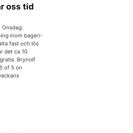
r oss tid
. Onsdag:
dning inom bageri-
lta fast och lös
ar det ca 10
 gratis Brynolf
5 of 5 on
 veckans