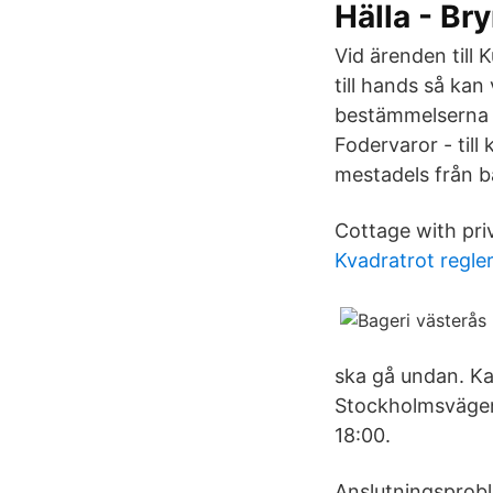
Hälla - Br
Vid ärenden till
till hands så kan
bestämmelserna i
Fodervaror - till
mestadels från ba
Cottage with pri
Kvadratrot regle
ska gå undan. Kan
Stockholmsvägen 
18:00.
Anslutningsprobl