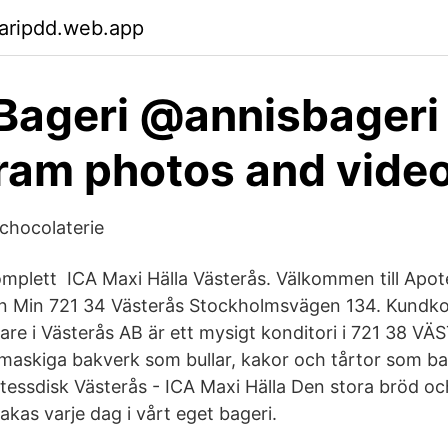
aripdd.web.app
Bageri @annisbageri 
ram photos and vide
chocolaterie
komplett ICA Maxi Hälla Västerås. Välkommen till Apot
ven Min 721 34 Västerås Stockholmsvägen 134. Kundk
re i Västerås AB är ett mysigt konditori i 721 38 VÄ
maskiga bakverk som bullar, kakor och tårtor som b
atessdisk Västerås - ICA Maxi Hälla Den stora bröd och
kas varje dag i vårt eget bageri.