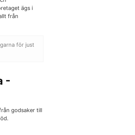
retaget ägs i
llt från
garna för just
a -
från godsaker till
röd.