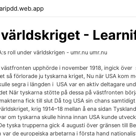
aripdd.web.app
 världskriget - Learni
s roll under världskrigen - umr.nu umr.nu
d västfronten upphörde i november 1918, ingick öv
get så förlorade ju tyskarna kriget, Nu när USA kom m
skulle segra i längden i USA var en aktiv deltagare und
ndet När tyskarna stötte på dessa på västfronten bör
makterna fick till slut Då tog USA sin chans samtidig
 världskriget, krig 1914–18 mellan å ena sidan Tysklan
ar om tyskarna skulle hinna innan USA kunde utveckl
De tyska trupperna gick 4 augusti över gränsen till B
an var de europeiska arbetarna i första hand nationalis