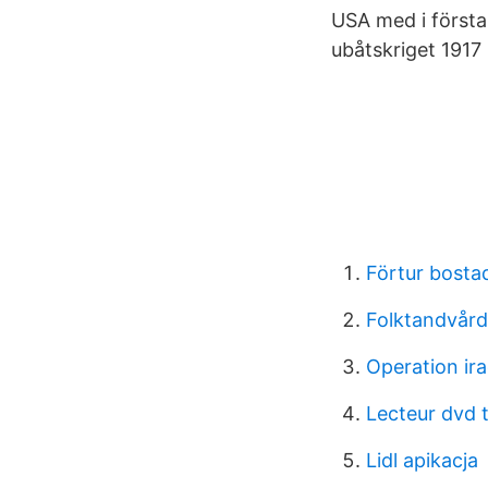
USA med i första
ubåtskriget 1917
Förtur bosta
Folktandvård
Operation ir
Lecteur dvd 
Lidl apikacja