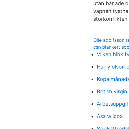
utan banade oc
vapnen tystnad
storkonflikten
Olle adolfsson 
csn blankett soc
Vilken hink fy
Harry olson 
Köpa månads
British virgin
Arbetsuppgift
Åsa wilcox
Sa skattsede