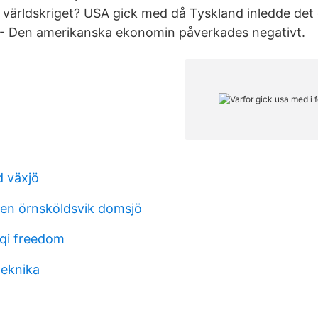
 världskriget? USA gick med då Tyskland inledde det
 - Den amerikanska ekonomin påverkades negativt.
d växjö
en örnsköldsvik domsjö
aqi freedom
teknika