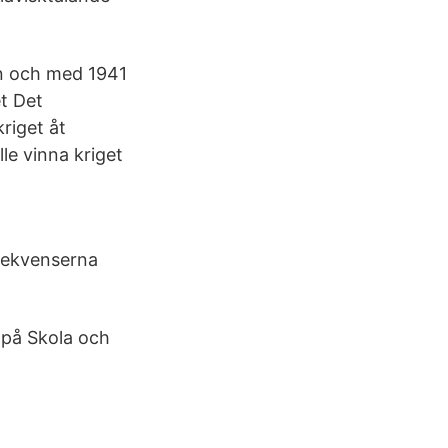
rån och med 1941
et Det
kriget åt
le vinna kriget
sekvenserna
 på Skola och