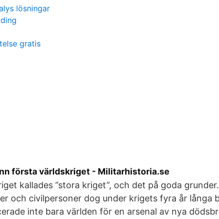
alys lösningar
ading
telse gratis
n första världskriget - Militarhistoria.se
iget kallades ”stora kriget”, och det på goda grunder.
ter och civilpersoner dog under krigets fyra år långa b
cerade inte bara världen för en arsenal av nya dödsb