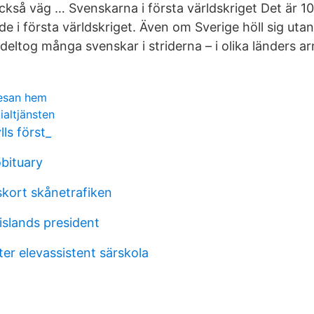
kså väg … Svenskarna i första världskriget Det är 1
e i första världskriget. Även om Sverige höll sig utan
 deltog många svenskar i striderna – i olika länders a
resan hem
ialtjänsten
lls först_
obituary
kort skånetrafiken
 islands president
er elevassistent särskola
l