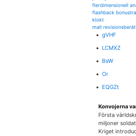
flerdimensionell an
flashback bonustr
klokt
mall revisionsberät
gVHF
LCMXZ
BsW
Or
EQGZt
Konvojerna van
Första världskr
miljoner solda
Kriget introdu