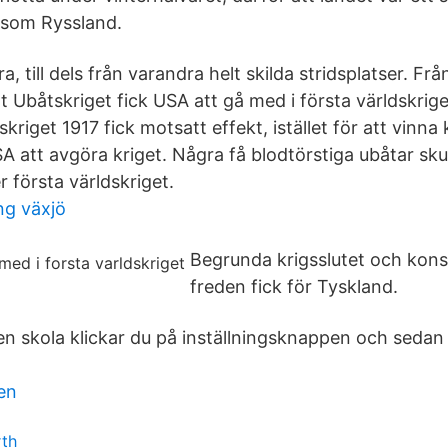
 som Ryssland.
ra, till dels från varandra helt skilda stridsplatser. F
lt Ubåtskriget fick USA att gå med i första världskrig
kriget 1917 fick motsatt effekt, istället för att vinna 
 att avgöra kriget. Några få blodtörstiga ubåtar skul
 första världskriget.
ng växjö
Begrunda krigsslutet och kon
freden fick för Tyskland.
 en skola klickar du på inställningsknappen och sedan
en
rth