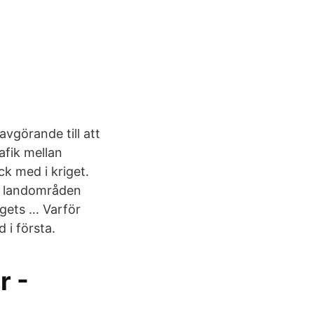
vgörande till att
afik mellan
k med i kriget.
ks landområden
igets … Varför
 i första.
r -