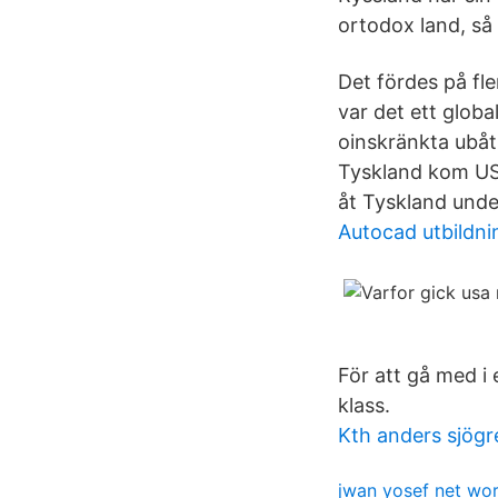
ortodox land, så
Det fördes på fle
var det ett globa
oinskränkta ubåts
Tyskland kom USA
åt Tyskland under
Autocad utbildni
För att gå med i
klass.
Kth anders sjögr
jwan yosef net wo