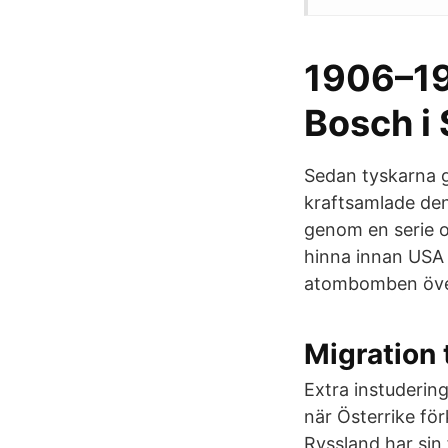
1906–19
Bosch i
Sedan tyskarna ge
kraftsamlade den 
genom en serie o
hinna innan USA 
atombomben över
Migration 
Extra instudering
när Österrike för
Ryssland har sin 