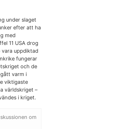
ng under slaget
nker efter att ha
ing med
ffel 11 USA drog
te vara uppdiktad
ankrike fungerar
etskriget och de
gått varm i
e viktigaste
ta världskriget –
ändes i kriget.
Diskussionen om