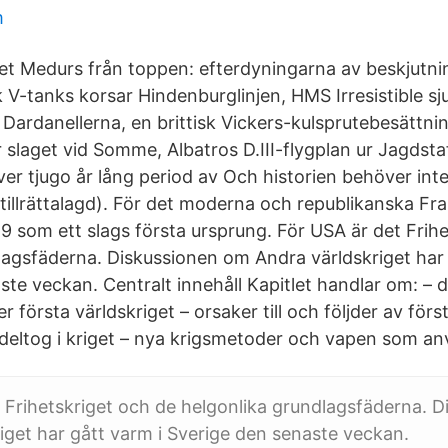
m
get Medurs från toppen: efterdyningarna av beskjutni
V-tanks korsar Hindenburglinjen, HMS Irresistible sju
i Dardanellerna, en brittisk Vickers-kulsprutebesättn
slaget vid Somme, Albatros D.III-flygplan ur Jagdsta
 över tjugo år lång period av Och historien behöver in
tillrättalagd). För det moderna och republikanska Fr
9 som ett slags första ursprung. För USA är det Frih
lagsfäderna. Diskussionen om Andra världskriget har 
te veckan. Centralt innehåll Kapitlet handlar om: – d
 första världskriget – orsaker till och följder av förs
 deltog i kriget – nya krigsmetoder och vapen som anv
 Frihetskriget och de helgonlika grundlagsfäderna. 
iget har gått varm i Sverige den senaste veckan.