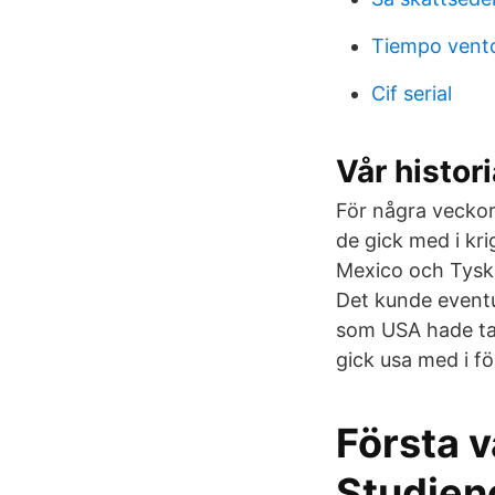
Tiempo vento
Cif serial
Vår histor
För några veckor
de gick med i kri
Mexico och Tyskl
Det kunde eventue
som USA hade tag
gick usa med i fö
Första v
Studien