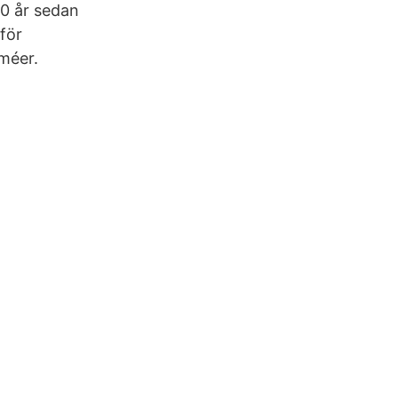
00 år sedan
för
rméer.