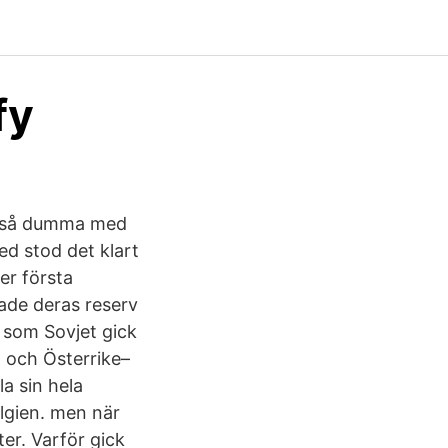
fy
er så dumma med
ed stod det klart
er första
jade deras reserv
t som Sovjet gick
d och Österrike–
a sin hela
elgien. men när
ter. Varför gick