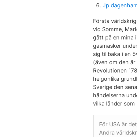
Jp dagenha
Första världskri
vid Somme, Mark 
gått på en mina 
gasmasker under 
sig tillbaka i en
(även om den är 
Revolutionen 178
helgonlika grund
Sverige den senas
händelserna under
vilka länder som
För USA är det
Andra världskr