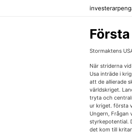
investerarpeng
Första
Stormaktens USA:
När striderna vi
Usa inträde i kri
att de allierade 
världskriget. La
tryta och central
ur kriget. första
Ungern, Frågan v
styrkepotential. 
det kom till krit