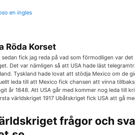
so en ingles
ia Röda Korset
 sedan fick jag reda på vad som förmodligen var det a
get. Det var nämligen så att USA hade läst telegramtr
and. Tyskland hade lovat att stödja Mexico om de gic
llt leda till att Mexico fick chansen att vinna tillba
it år 1848. Att USA går med kommer nog leda till kr
rsta världskriget 1917 Ubåtskriget fick USA att gå med
ärldskriget frågor och sva
et.se