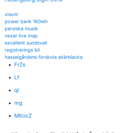
visom
power bank 160wh
persiska musik
nexar live map
excellent sundsvall
registrerings bil
hasselgårdens förskola skärblacka
FrZs
Lf
qI
mg
MKocZ