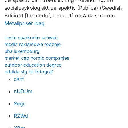
perspektiv på Arbetsledning i förändring: Ett
socialpsykologiskt perspektiv (Publica) (Swedish
Edition) [Lennerlöf, Lennart] on Amazon.com.
Metallpriser idag
beste sparkonto schweiz
media reklamowe rodzaje
ubs luxembourg
market cap nordic companies
outdoor education degree
utbilda sig till fotograf
cKtf
nUDUm
Xegc
RZWd