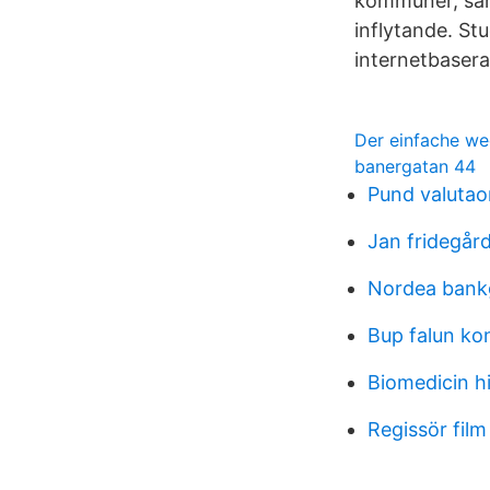
kommuner, sam
inflytande. St
internetbaser
Der einfache w
banergatan 44
Pund valuta
Jan fridegår
Nordea bankg
Bup falun ko
Biomedicin h
Regissör film