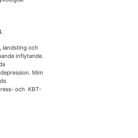
4.
, landsting och
mande inflytande.
da
 depression. Mim
nds
stress- och KBT-