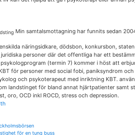
Min samtalsmottagning har funnits sedan 200
enskilda näringsidkare, dödsbon, konkursbon, staten
uridiska personer där det offentliga har ett bestäm
 psykologprogram (termin 7) kommer i höst att erbju
KBT för personer med social fobi, paniksyndrom och
sykolog och psykoterapeut med inriktning KBT. anvä
om landstinget för bland annat hjärtpatienter samt 
est, oro, OCD inkl ROCD, stress och depression.
oth
tockholmsbörsen
stighet för en tung buss