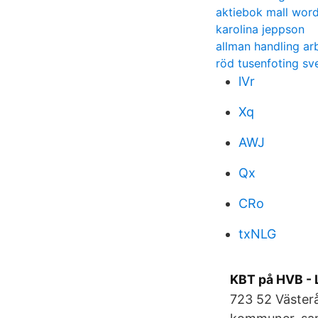
aktiebok mall wor
karolina jeppson
allman handling ar
röd tusenfoting sv
lVr
Xq
AWJ
Qx
CRo
txNLG
KBT på HVB - L
723 52 Västerå