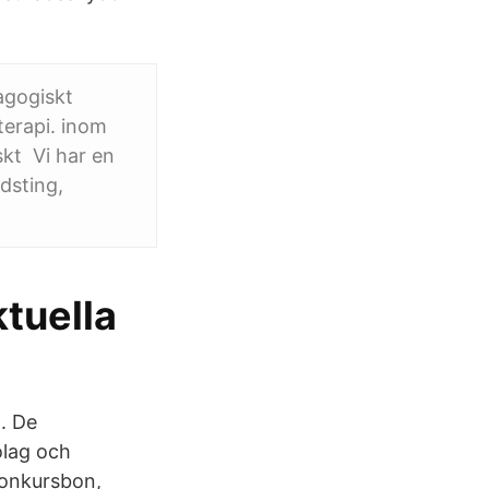
agogiskt
terapi. inom
kt Vi har en
dsting,
ktuella
. De
olag och
konkursbon,