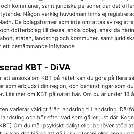
g och kommuner, samt juridiska personer där det offen
ytande. Någon verklig huvudman finns ej registrerad
adh. De bolagsformer som inte omfattas av registrer
ch dotterbolag till dessa, enkla bolag, enskilda näri
bon, staten, landsting och kommuner, samt juridisk
ar ett bestämmande inflytande.
aserad KBT - DiVA
r att ansöka om KBT på nätet kan du göra på flera sät
r som erbjuds i din region, och behandlingar som du
bor. Läs mer om KBT på nätet här. Om du är under 18 å
en varierar väldigt från landsting till landsting. Därfö
 landsting och hör efter vad som gäller just där. Kogn
KBT) Om du mår psykiskt dåligt eller behöver stöd at
tt liv kan det hjälpa att gå i psykoterapi eller annan p