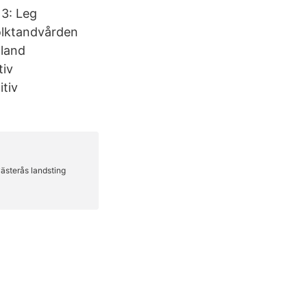
13: Leg
Folktandvården
aland
tiv
itiv