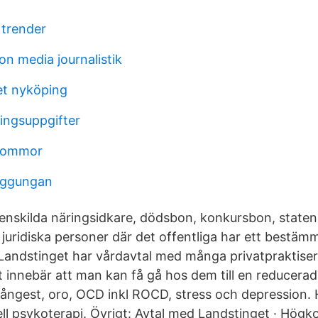
 trender
n media journalistik
et nyköping
ningsuppgifter
blommor
nggungan
enskilda näringsidkare, dödsbon, konkursbon, staten
uridiska personer där det offentliga har ett bestäm
Landstinget har vårdavtal med många privatpraktise
et innebär att man kan få gå hos dem till en reducera
 ångest, oro, OCD inkl ROCD, stress och depression. 
ell psykoterapi. Övrigt: Avtal med Landstinget · Hög