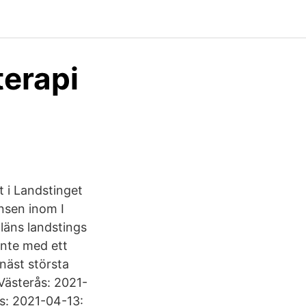
terapi
 i Landstinget
nsen inom I
läns landstings
inte med ett
 näst största
 Västerås: 2021-
ås: 2021-04-13: