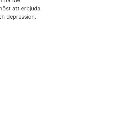
tämmande
höst att erbjuda
ch depression.