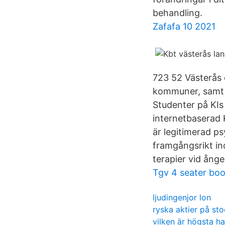
behandling.
Zafafa 10 2021
723 52 Västerås 
kommuner, samt j
Studenter på KIs
internetbaserad 
är legitimerad p
framgångsrikt in
terapier vid ång
Tgv 4 seater bo
ljudingenjor lon
ryska aktier på s
vilken är högsta ha