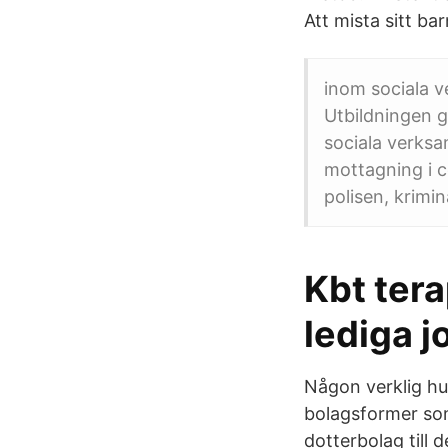
Att mista sitt ba
inom sociala 
Utbildningen g
sociala verks
mottagning i c
polisen, krimi
Kbt tera
lediga j
Någon verklig hu
bolagsformer som
dotterbolag till 