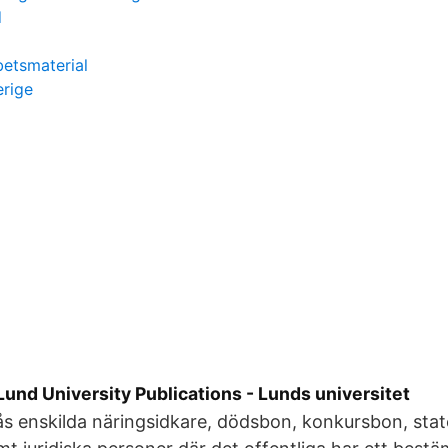
d
betsmaterial
erige
und University Publications - Lunds universitet
s enskilda näringsidkare, dödsbon, konkursbon, stat