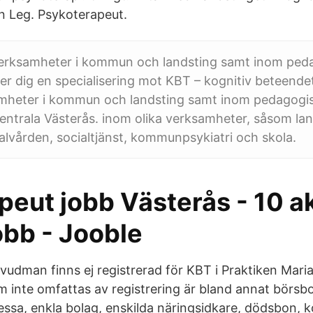
rn Leg. Psykoterapeut.
verksamheter i kommun och landsting samt inom ped
er dig en specialisering mot KBT – kognitiv beteende
amheter i kommun och landsting samt inom pedagogis
entrala Västerås. inom olika verksamheter, såsom lan
nalvården, socialtjänst, kommunpsykiatri och skola.
peut jobb Västerås - 10 a
obb - Jooble
vudman finns ej registrerad för KBT i Praktiken Maria
 inte omfattas av registrering är bland annat börsb
dessa, enkla bolag, enskilda näringsidkare, dödsbon, 