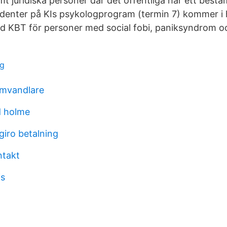
t juridiska personer där det offentliga har ett bes
udenter på KIs psykologprogram (termin 7) kommer i 
ad KBT för personer med social fobi, paniksyndrom o
eg
omvandlare
d holme
iro betalning
ntakt
is