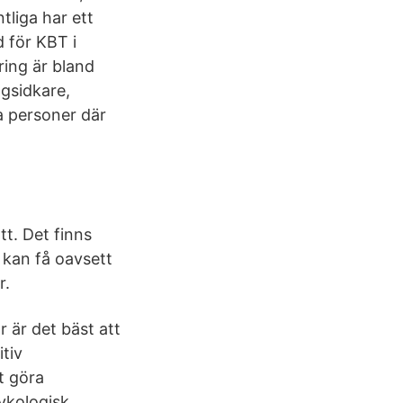
tliga har ett
 för KBT i
ing är bland
ngsidkare,
a personer där
t. Det finns
 kan få oavsett
r.
r är det bäst att
itiv
t göra
sykologisk