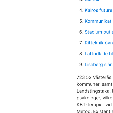
Kairos future
Kommunikatio
Stadium outl
Ritteknik öv
Lattodlade 
Liseberg slä
723 52 Västerås 
kommuner, samt j
Landstingstaxa. 
psykologer, vilk
KBT-terapier vid
Metod: Existenti