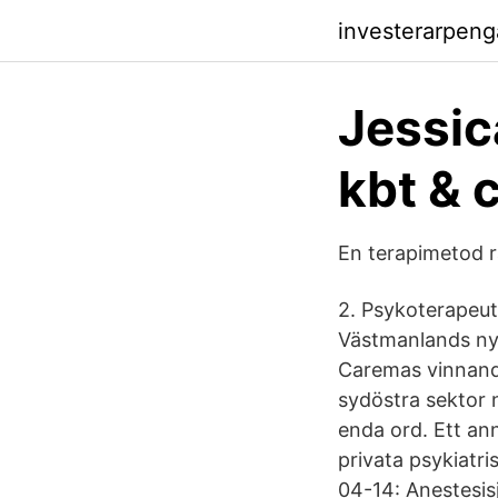
investerarpeng
Jessic
kbt & 
En terapimetod r
2. Psykoterapeut
Västmanlands ny
Caremas vinnande
syd­östra sektor
enda ord. Ett ann
privata psykiatri
04-14: Anestesisj