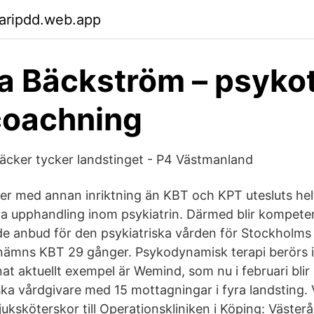
aripdd.web.app
a Bäckström – psyko
coachning
äcker tycker landstinget - P4 Västmanland
er med annan inriktning än KBT och KPT utesluts helt
a upphandling inom psykiatrin. Därmed blir kompete
 anbud för den psykiatriska vården för Stockholms 
 nämns KBT 29 gånger. Psyko­dynamisk terapi berörs 
at aktuellt exempel är Wemind, som nu i februari blir
ska vårdgivare med 15 mottagningar i fyra landsting.
uksköterskor till Operationskliniken i Köping: Väster