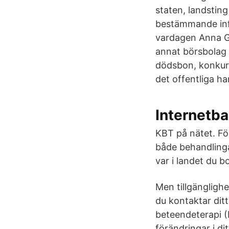
staten, landstin
bestämmande infl
vardagen Anna Gl
annat börsbolag o
dödsbon, konkurs
det offentliga h
Internetb
KBT på nätet. Fö
både behandlinga
var i landet du 
Men tillgänglighet
du kontaktar ditt
beteendeterapi (
förändringar i di