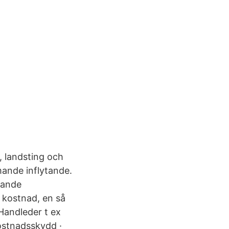
, landsting och
mande inflytande.
rande
d kostnad, en så
Handleder t ex
kostnadsskydd ·