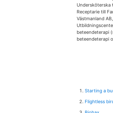
Undersköterska t
Receptarie till F
Västmanland AB,
Utbildningscenter
beteendeterapi (
beteendeterapi oc
Starting a bu
Flightless b
Biohax