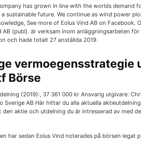
company has grown in line with the worlds demand f
 a sustainable future. We continue as wind power pion
owledge, See more of Eolus Vind AB on Facebook. 
nd AB (publ). är verksam inom anläggningsarbeten för 
n och hade totalt 27 anställda 2019.
e vermoegensstrategie uc
tf Börse
lning (2019):, 37 361 000 kr Ansvarig utgivare: Chri
 Sverige AB Här hittar du alla aktuella aktieutdelnin
st den aktie och utdelning du är intresserad av med 
en har sedan Eolus Vind noterades på börsen legat p