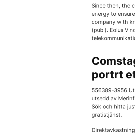
Since then, the 
energy to ensure
company with kn
(publ). Eolus Vi
telekommunikatio
Comstag
portrt e
556389-3956 Utde
utsedd av Merinfo
Sök och hitta ju
gratistjänst.
Direktavkastning