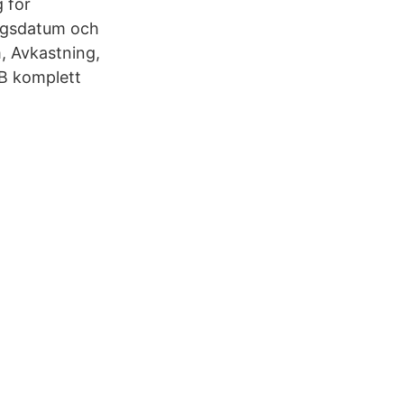
g för
ngsdatum och
, Avkastning,
 B komplett