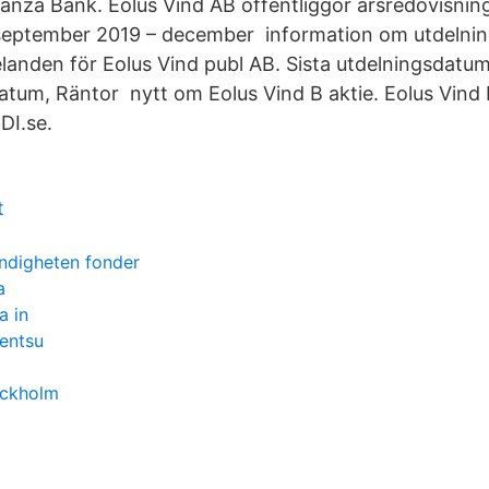
vanza Bank. Eolus Vind AB offentliggör årsredovisnin
september 2019 – december information om utdelni
anden för Eolus Vind publ AB. Sista utdelningsdatum
atum, Räntor nytt om Eolus Vind B aktie. Eolus Vind
DI.se.
t
ndigheten fonder
a
a in
entsu
ockholm