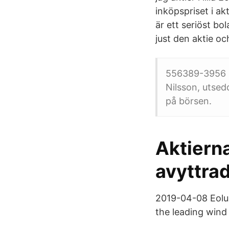
inköpspriset i ak
är ett seriöst bo
just den aktie oc
556389-3956 Ut
Nilsson, utsed
på börsen.
Aktierna
avyttra
2019-04-08 Eolus 
the leading wind