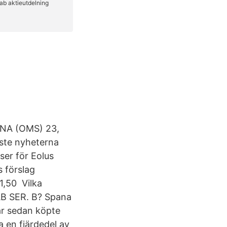
NA (OMS) 23,
te nyheterna
ser för Eolus
s förslag
1,50 Vilka
AB SER. B? Spana
 år sedan köpte
aka en fjärdedel av