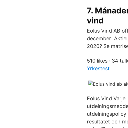
7. Månaden
vind
Eolus Vind AB of
december Aktieut
2020? Se matrise
510 likes · 34 tal
Yrkestest
Eolus Vind Varje
utdelningsmeddel
utdelningspolicy 
resultatet och m