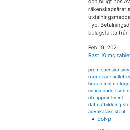
och billigt hos A
räkenskapsåret 
utdelningsmeddel
Typ, Betalningsd
bolagsfakta från 
Feb 19, 2021.
Rast 10 mg table
premiepensionsmy
rormokare sollefte
hrutan malmo logg
minna andersson d
ob appointment
data utbildning st
advokatassistent
qoNp