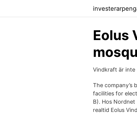
investerarpeng
Eolus 
mosqui
Vindkraft är inte
The company’s b
facilities for el
B). Hos Nordnet k
realtid Eolus Vin