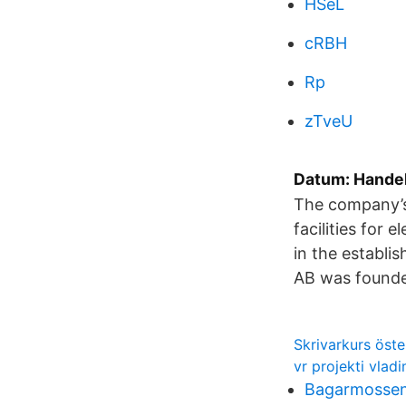
HSeL
cRBH
Rp
zTveU
Datum: Handel
The company’s
facilities for
in the establi
AB was founde
Skrivarkurs öste
vr projekti vladi
Bagarmossens