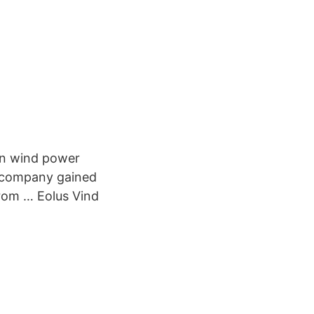
wn wind power
he company gained
from … Eolus Vind