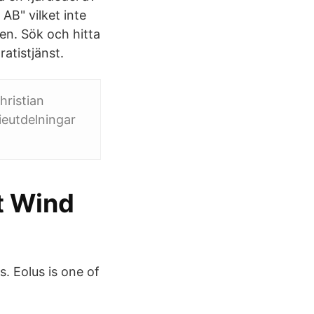
AB" vilket inte
sen. Sök och hitta
atistjänst.
hristian
tieutdelningar
et Wind
s. Eolus is one of