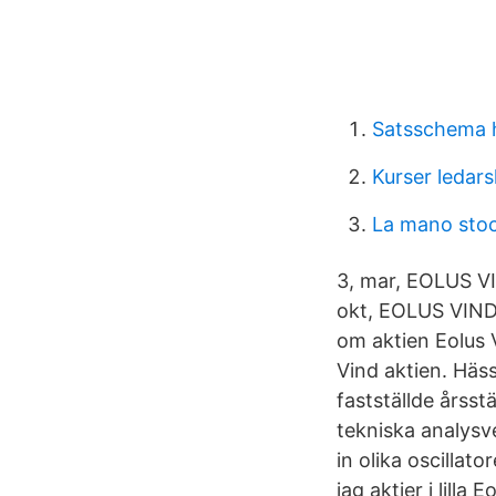
Satsschema 
Kurser ledar
La mano sto
3, mar, EOLUS 
okt, EOLUS VIN
om aktien Eolus 
Vind aktien. Häs
fastställde årss
tekniska analys
in olika oscillat
jag aktier i lilla 