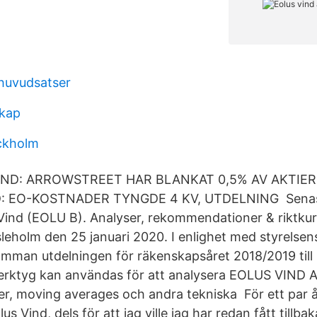
huvudsatser
skap
ckholm
VIND: ARROWSTREET HAR BLANKAT 0,5% AV AKTIER
D: EO-KOSTNADER TYNGDE 4 KV, UTDELNING Senas
Vind (EOLU B). Analyser, rekommendationer & riktkur
sleholm den 25 januari 2020. I enlighet med styrelsen
tämman utdelningen för räkenskapsåret 2018/2019 till 
verktyg kan användas för att analysera EOLUS VIND 
orer, moving averages och andra tekniska För ett par
Eolus Vind, dels för att jag ville jag har redan fått tillb