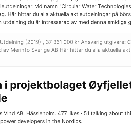
tieutdelningar. vid namn "Circular Water Technologies 
lag. Här hittar du alla aktuella aktieutdelningar på bör
h utdelning du är intresserad av med denna smidiga gr
delning (2019):, 37 361 000 kr Ansvarig utgivare: C
d av Merinfo Sverige AB Här hittar du alla aktuella ak
 i projektbolaget Øyfjell
de
Vind AB, Hässleholm. 477 likes · 51 talking about thi
 power developers in the Nordics.