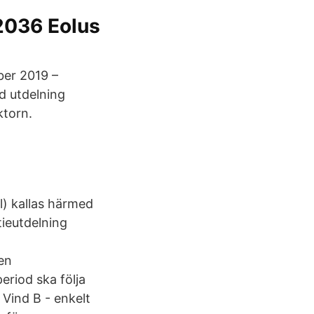
z2036 Eolus
ber 2019 –
d utdelning
ktorn.
l) kallas härmed
tieutdelning
en
eriod ska följa
 Vind B - enkelt