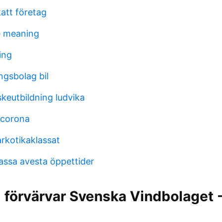
att företag
e meaning
ing
ngsbolag bil
keutbildning ludvika
 corona
arkotikaklassat
assa avesta öppettider
 förvärvar Svenska Vindbolaget 