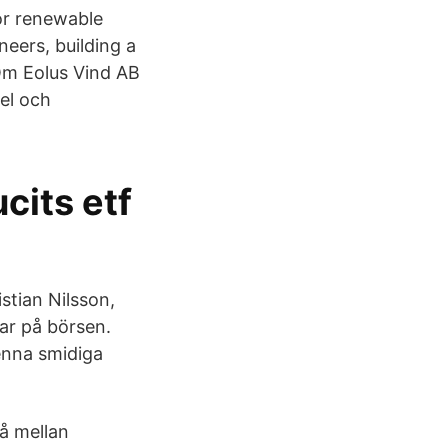
or renewable
eers, building a
Om Eolus Vind AB
el och
its etf
stian Nilsson,
gar på börsen.
denna smidiga
å mellan