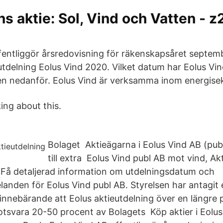
s aktie: Sol, Vind och Vatten - 
fentliggör årsredovisning för räkenskapsåret septem
delning Eolus Vind 2020. Vilket datum har Eolus Vin
n nedanför. Eolus Vind är verksamma inom energise
king about this.
Bolaget Aktieägarna i Eolus Vind AB (pub
till extra Eolus Vind publ AB mot vind, Ak
 Få detaljerad information om utdelningsdatum och
anden för Eolus Vind publ AB. Styrelsen har antagit 
innebärande att Eolus aktieutdelning över en längre p
otsvara 20-50 procent av Bolagets Köp aktier i Eolus