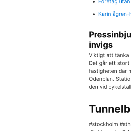
Foretag utan 
Karin ågren-
Pressinbj
invigs
Viktigt att tänka
Det går ett stort
fastigheten där 
Odenplan. Statio
den vid cykelstä
Tunnelb
#stockholm #sth