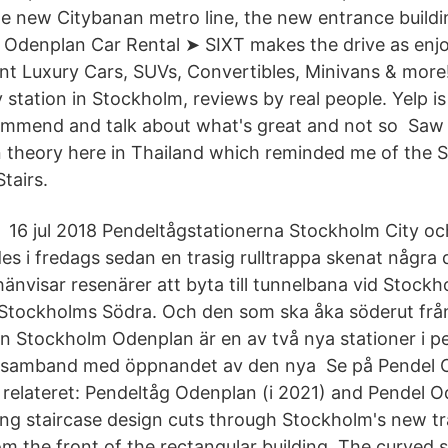
new Citybanan metro line, the new entrance buildin
Odenplan Car Rental ➤ SIXT makes the drive as enjo
nt Luxury Cars, SUVs, Convertibles, Minivans & mor
station in Stockholm, reviews by real people. Yelp i
commend and talk about what's great and not so Saw
n theory here in Thailand which reminded me of the
tairs.
 i 16 jul 2018 Pendeltågstationerna Stockholm City o
s i fredags sedan en trasig rulltrappa skenat några d
änvisar resenärer att byta till tunnelbana vid Stock
d Stockholms Södra. Och den som ska åka söderut frå
n Stockholm Odenplan är en av två nya stationer i p
i samband med öppnandet av den nya Se på Pendel 
 se relateret: Pendeltåg Odenplan (i 2021) and Pendel
ing staircase design cuts through Stockholm's new tra
m the front of the rectangular building. The curved 