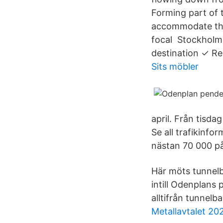
Forming part of 
accommodate the 
focal Stockholm 
destination ✓ Re
Sits möbler
april. Från tisd
Se all trafikinf
nästan 70 000 på
Här möts tunnelba
intill Odenplans
alltifrån tunnelb
Metallavtalet 20