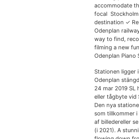
accommodate the 
focal Stockholm 
destination ✓ Re
Odenplan railway 
way to find, re
filming a new fu
Odenplan Piano S
Stationen ligger
Odenplan stängde
24 mar 2019 SL h
eller tågbyte vi
Den nya statione
som tillkommer 
af billedereller
(i 2021). A stunn
flowing down fro