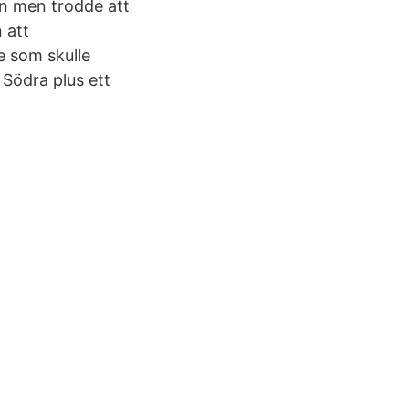
an men trodde att
 att
e som skulle
 Södra plus ett