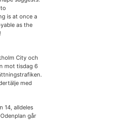
 to
g is at once a
yable as the
!
kholm City och
en mot tisdag 6
ttningstrafiken.
dertälje med
 14, alldeles
n Odenplan går