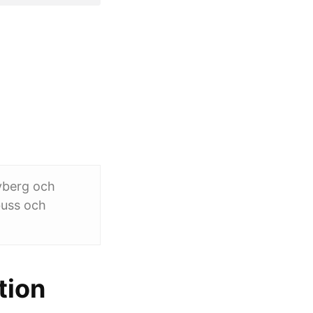
yberg och
buss och
tion