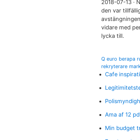
2018-07-13 · N
den var tillfä
avstängningen 
vidare med pen
lycka till.
Q euro berapa r
rekryterare mar
Cafe inspirat
Legitimitetst
Polismyndig
Ama af 12 pd
Min budget t