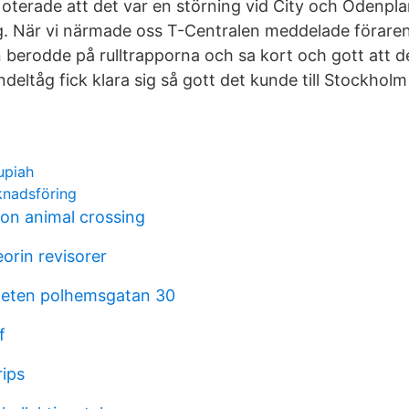
oterade att det var en störning vid City och Odenpl
llig. När vi närmade oss T-Centralen meddelade föraren
berodde på rulltrapporna och sa kort och gott att d
deltåg fick klara sig så gott det kunde till Stockholm
upiah
knadsföring
ion animal crossing
eorin revisorer
heten polhemsgatan 30
f
rips