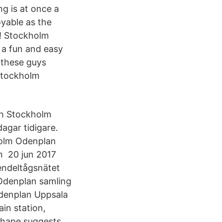
g is at once a
yable as the
e! Stockholm
s a fun and easy
 these guys
 Stockholm
ch Stockholm
agar tidigare.
holm Odenplan
n 20 jun 2017
endeltågsnätet
Odenplan samling
 Odenplan Uppsala
in station,
shape suggests.