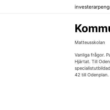
investerarpeng
Kommun
Matteusskolan
Vanliga frågor. P
Hjärtat. Till Ode
specialistutbilda
42 till Odenplan.