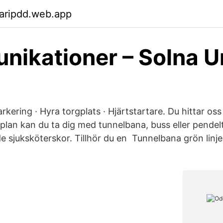
aripdd.web.app
ikationer – Solna U
arkering · Hyra torgplats · Hjärtstartare. Du hittar os
nplan kan du ta dig med tunnelbana, buss eller pendelt
de sjuksköterskor. Tillhör du en Tunnelbana grön linje