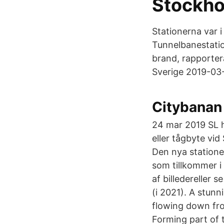
Stockho
Stationerna var i
Tunnelbanestatio
brand, rapporter
Sverige 2019-03
Citybanan
24 mar 2019 SL h
eller tågbyte vi
Den nya statione
som tillkommer 
af billedereller
(i 2021). A stunn
flowing down fro
Forming part of 