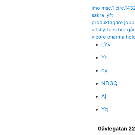
imo msc.1 circ.143
sakra lyft
produktagare jobb
ulfshyttans herrgå
vicore pharma hol
LYv
Yr
oy
NDGQ
Aj
Yq
Gävlegatan 22