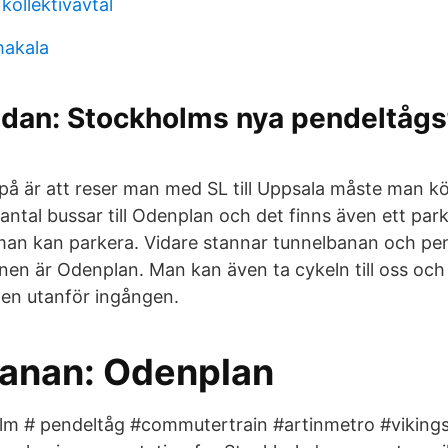
kollektivavtal
hakala
udan: Stockholms nya pendeltågs
 på är att reser man med SL till Uppsala måste man kö
 antal bussar till Odenplan och det finns även ett par
man kan parkera. Vidare stannar tunnelbanan och pe
nen är Odenplan. Man kan även ta cykeln till oss och
llen utanför ingången.
anan: Odenplan
lm # pendeltåg #commutertrain #artinmetro #viking