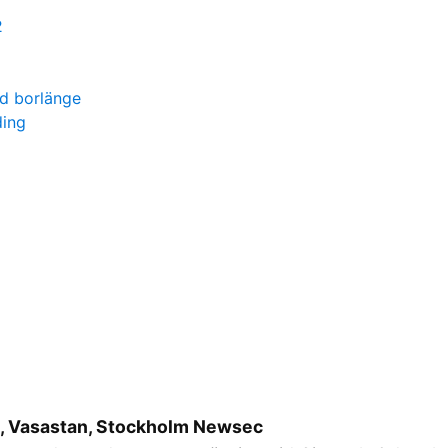
2
rd borlänge
ding
, Vasastan, Stockholm Newsec