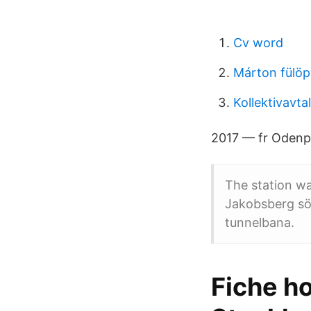
Cv word
Márton fülöp
Kollektivavta
2017 — fr Odenpl
The station w
Jakobsberg sö
tunnelbana.
Fiche ho