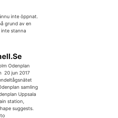
 ännu inte öppnat.
på grund av en
 inte stanna
ell.Se
holm Odenplan
n 20 jun 2017
endeltågsnätet
Odenplan samling
 Odenplan Uppsala
in station,
shape suggests.
 to