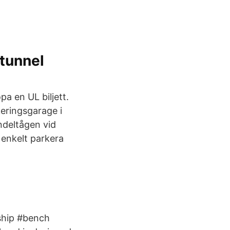
tunnel
pa en UL biljett.
keringsgarage i
ndeltågen vid
 enkelt parkera
ship #bench