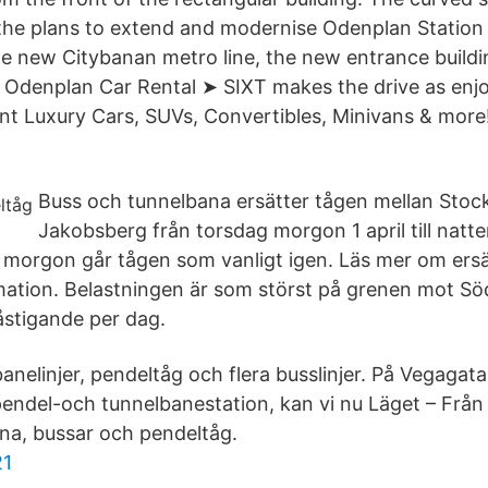
the plans to extend and modernise Odenplan Station
new Citybanan metro line, the new entrance buildin
Odenplan Car Rental ➤ SIXT makes the drive as enjo
nt Luxury Cars, SUVs, Convertibles, Minivans & more
Buss och tunnelbana ersätter tågen mellan Stoc
Jakobsberg från torsdag morgon 1 april till natt
ag morgon går tågen som vanligt igen. Läs mer om ersä
ormation. Belastningen är som störst på grenen mot Sö
stigande per dag.
nelinjer, pendeltåg och flera busslinjer. På Vegagatan
 pendel-och tunnelbanestation, kan vi nu Läget – Frå
ana, bussar och pendeltåg.
21