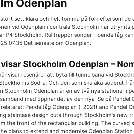
lm Odenplan
 stort sett klara och helt tomma på folk eftersom de
nen vid Odenplan i centrala Stockholm har utrymts 
ar P4 Stockholm. Rulltrappor sönder – pendeltåg kan
-25 07.35 Det senaste om Odenplan.
 visar Stockholm Odenplan – Nom
änvisar resenärer att byta till tunnelbana vid Stock
d Stockholms Södra. Och den som ska åka söderut frå
n Stockholm Odenplan är en av två nya stationer i p
i samband med öppnandet av den nya Se på Pendel 
 se relateret: Pendeltåg Odenplan (i 2021) and Pendel
ing staircase design cuts through Stockholm's new tra
m the front of the rectangular building. The curved 
the plans to extend and modernise Odenplan Station