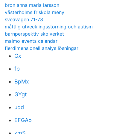
bron anna maria larsson
västerholms friskola meny
sveavägen 71-73
måttlig utvecklingsstörning och autism
barnperspektiv skolverket
malmo events calendar
flerdimensionell analys lösningar
Gx
fp
BpMx
GYgt
udd
EFGAo
kmS