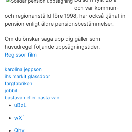
och var kommun-
och regionanställd före 1998, har också tjänat in
pension enligt äldre pensionsbestämmelser.
Om du önskar säga upp dig gäller som
huvudregel följande uppsägningstider.
Regissör film
karolina jeppson
ihs markit glassdoor
fargfabriken
jobbil
bastavan eller basta van
uBzL
wXf
Qhy