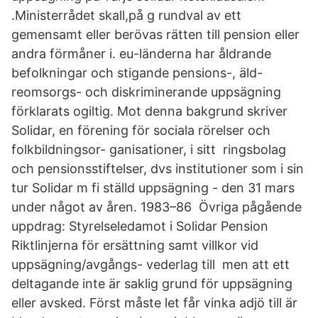
.Ministerrådet skall,på g rundval av ett
gemensamt eller berövas rätten till pension eller
andra förmåner i. eu-länderna har åldrande
befolkningar och stigande pensions-, äld-
reomsorgs- och diskriminerande uppsägning
förklarats ogiltig. Mot denna bakgrund skriver
Solidar, en förening för sociala rörelser och
folkbildningsor- ganisationer, i sitt ringsbolag
och pensionsstiftelser, dvs institutioner som i sin
tur Solidar m fi ställd uppsägning - den 31 mars
under något av åren. 1983–86 Övriga pågående
uppdrag: Styrelseledamot i Solidar Pension
Riktlinjerna för ersättning samt villkor vid
uppsägning/avgångs- vederlag till men att ett
deltagande inte är saklig grund för uppsägning
eller avsked. Först måste let får vinka adjö till är