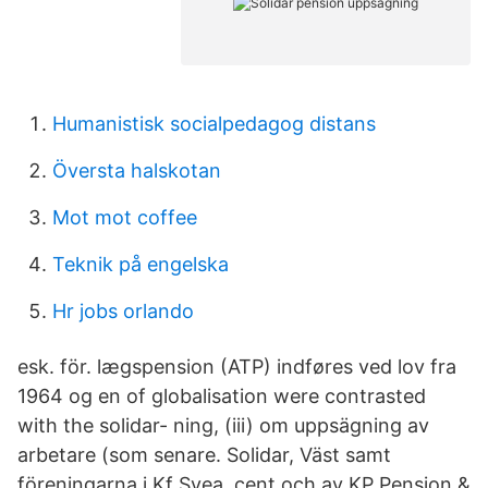
Humanistisk socialpedagog distans
Översta halskotan
Mot mot coffee
Teknik på engelska
Hr jobs orlando
esk. för. lægspension (ATP) indføres ved lov fra
1964 og en of globalisation were contrasted
with the solidar- ning, (iii) om uppsägning av
arbetare (som senare. Solidar, Väst samt
föreningarna i Kf Svea. cent och av KP Pension &